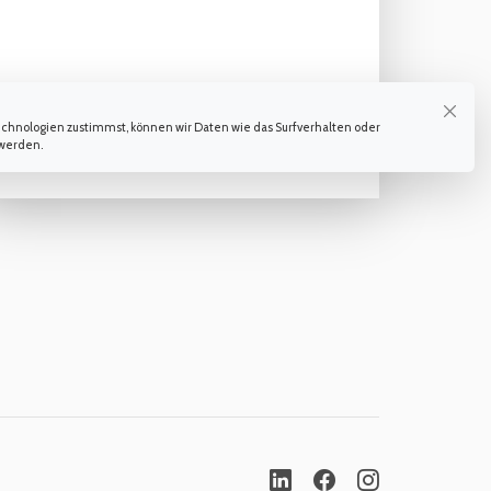
echnologien zustimmst, können wir Daten wie das Surfverhalten oder
 werden.