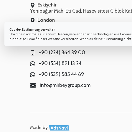
Eskişehir
Yenibağlar Mah. Eti Cad. Hasev sitesi C blok Kat
London
284 Chase Road A Block 2nd Floor London / E
Cookie-Zustimmung verwalten
Um dir ein optimales Erlebnis zu bieten, verwenden wir Technologien wie Cookie
Vereinigte Staaten
eindeutige IDs auf dieser Website verarbeiten. Wenn du deine Zustimmung nicht
8 The Green, Suite A, Dover, DE, 19901, USA
+90 (224) 364 39 00
+90 (554) 891 13 24
+90 (539) 585 44 69
info@mirbeygroup.com
Made by