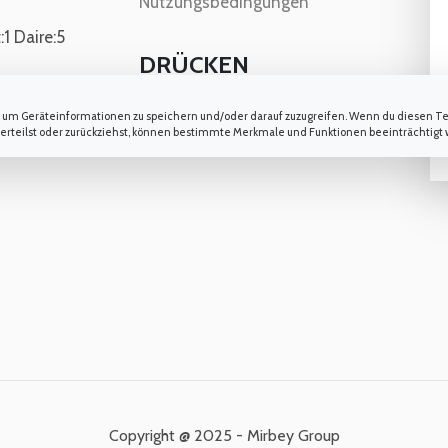
Nutzungsbedingungen
:1 Daire:5
DRÜCKEN
ngland
Errungenschaften
s, um Geräteinformationen zu speichern und/oder darauf zuzugreifen. Wenn du diesen T
 erteilst oder zurückziehst, können bestimmte Merkmale und Funktionen beeinträchtigt
Wir in der Presse
Copyright @ 2025 - Mirbey Group