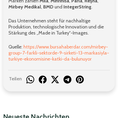
Marken zählen
Mila
,
Mihrinisa
,
Parla
,
Reşha
,
Mirbey Medikal
,
BMD
und
IntegerString
.
Das Unternehmen steht für nachhaltige
Produktion, technologische Innovation und die
Stärkung des „Made in Turkey“-Images.
Quelle:
https://www.bursahaberdar.com/mirbey-
group-7-farkli-sektorde-9-sirketi-13-markasiyla-
turkiye-ekonomisine-katki-da-bulunuyor
Teilen
Neueste Nachrichten