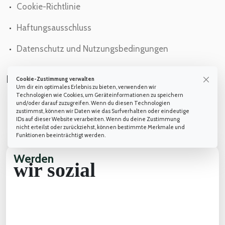
Cookie-Richtlinie
Haftungsausschluss
Datenschutz und Nutzungsbedingungen
DRÜCKEN
Cookie-Zustimmung verwalten
Um dir ein optimales Erlebnis zu bieten, verwenden wir
Technologien wie Cookies, um Geräteinformationen zu speichern
Errungenschaften
und/oder darauf zuzugreifen. Wenn du diesen Technologien
zustimmst, können wir Daten wie das Surfverhalten oder eindeutige
IDs auf dieser Website verarbeiten. Wenn du deine Zustimmung
Wir in der Presse
nicht erteilst oder zurückziehst, können bestimmte Merkmale und
Funktionen beeinträchtigt werden.
Werden
wir sozial